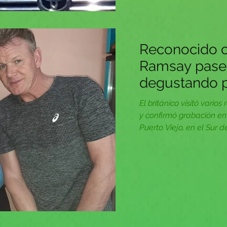
Reconocido 
Ramsay pasea
degustando pl
El británico visitó vario
y confirmó grabación en
Puerto Viejo, en el Sur de 