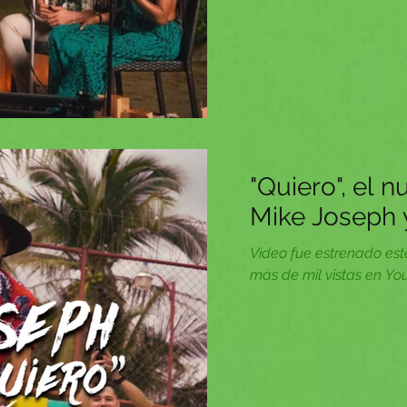
"Quiero", el n
Mike Joseph 
Video fue estrenado est
más de mil vistas en Yo