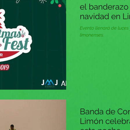
el banderazo i
navidad en L
Evento llenará de luces 
limonenses.
Banda de Con
Limón celebr