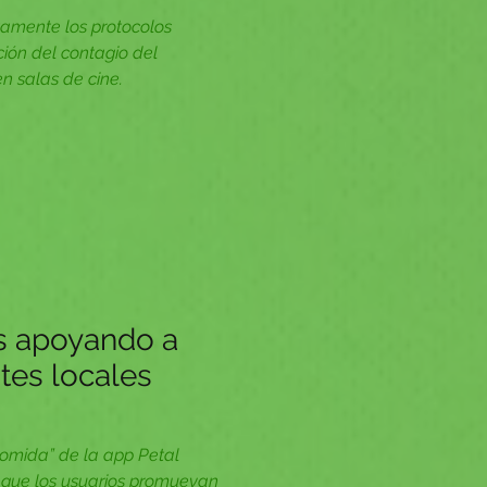
ctamente los protocolos
ción del contagio del
n salas de cine.
s apoyando a
tes locales
comida” de la app Petal
que los usuarios promuevan