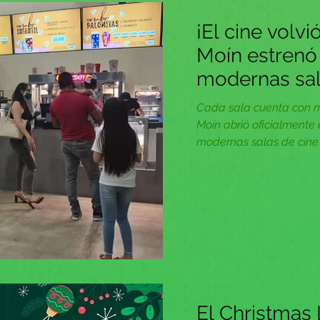
¡El cine volvi
Moín estrenó
modernas sal
Cada sala cuenta con m
Moín abrió oficialmente 
modernas salas de cine 
El Christmas 