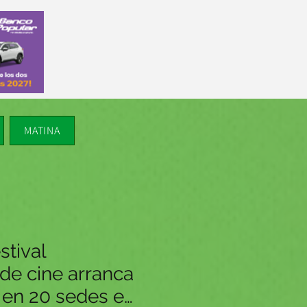
MATINA
stival
 de cine arranca
o en 20 sedes en