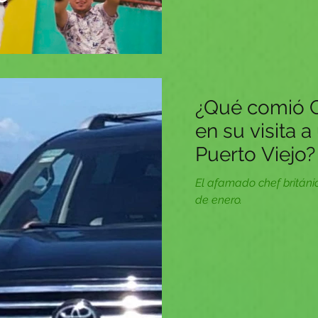
¿Qué comió 
en su visita 
Puerto Viejo?
El afamado chef británic
de enero.