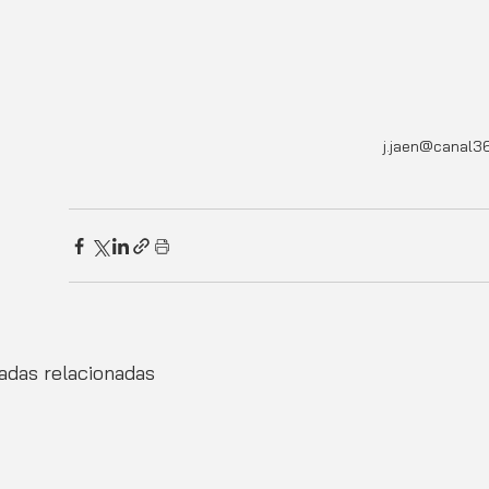
j.jaen@canal3
adas relacionadas