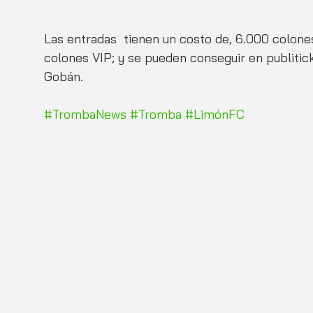
Las entradas  tienen un costo de, 6.000 colone
colones VIP; y se pueden conseguir en publitick
Gobán.
#TrombaNews
#Tromba
#LimónFC