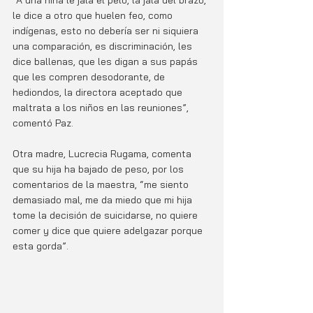
“A una niña le jala el pelo, la jala del brazo, 
le dice a otro que huelen feo, como 
indígenas, esto no debería ser ni siquiera 
una comparación, es discriminación, les 
dice ballenas, que les digan a sus papás 
que les compren desodorante, de 
hediondos, la directora aceptado que 
maltrata a los niños en las reuniones”, 
comentó Paz. 
Otra madre, Lucrecia Rugama, comenta 
que su hija ha bajado de peso, por los 
comentarios de la maestra, “me siento 
demasiado mal, me da miedo que mi hija 
tome la decisión de suicidarse, no quiere 
comer y dice que quiere adelgazar porque 
esta gorda”.  