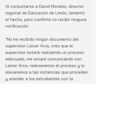
Al consultarse a David Morales, director 
regional de Educación de Limón, lamentó 
el hecho, pero confirmó no recibir ninguna 
notificación.
"No he recibido ningún documento del 
supervisor Leicer Arce, creo que el 
supervisor estará realizando un proceso 
adecuado, me estaré comunicando con 
Leicer Arce, realizaremos el proceso y lo 
elevaremos a las instancias que proceden 
y atender a los estudiantes con la 
psicóloga”, aseveró.
Los padres de familia piensan cerrar la 
escuela como última medida de presión 
para que sustituyan a la directora de la 
institución.
Noticias