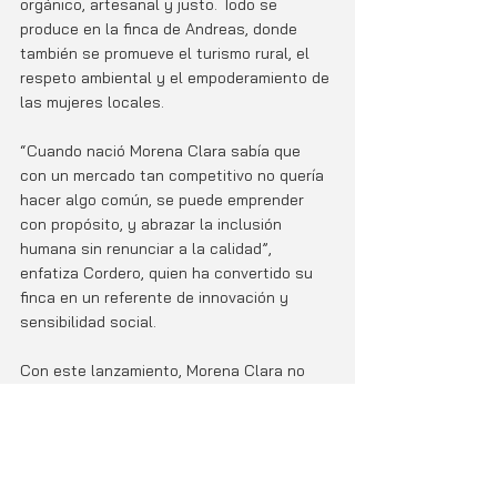
orgánico, artesanal y justo. Todo se 
produce en la finca de Andreas, donde 
también se promueve el turismo rural, el 
respeto ambiental y el empoderamiento de 
las mujeres locales.
“Cuando nació Morena Clara sabía que 
con un mercado tan competitivo no quería 
hacer algo común, se puede emprender 
con propósito, y abrazar la inclusión 
humana sin renunciar a la calidad”, 
enfatiza Cordero, quien ha convertido su 
finca en un referente de innovación y 
sensibilidad social.
Con este lanzamiento, Morena Clara no 
solo ofrece un chocolate de calidad, sino 
una declaración de amor por el Caribe, por 
la tierra y por el derecho de todos a 
disfrutar, saborear y sentirse incluidos.