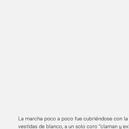
La marcha poco a poco fue cubriéndose con la
vestidas de blanco, a un solo coro "claman y ex