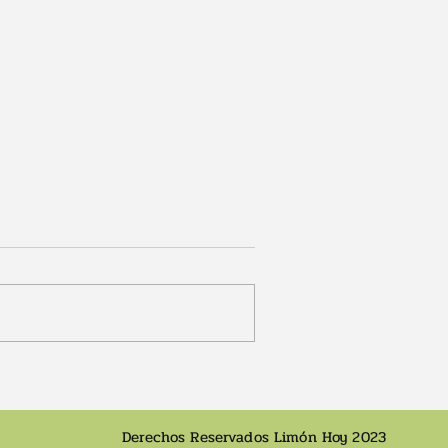
e cuentas
Claudia Dobles anuncia
ospital de
jornada de "escucha" en
Limón
Derechos Reservados Limón Hoy 2023