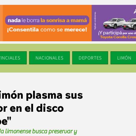
INCIALES
NACIONALES
DEPORTES
LIMÓN
imón plasma sus
r en el disco
be"
da limonense busca preservar y 