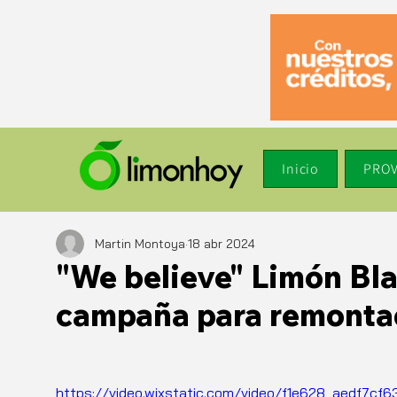
Inicio
PROV
Martin Montoya
18 abr 2024
"We believe" Limón Bla
campaña para remonta
https://video.wixstatic.com/video/f1e628_aedf7