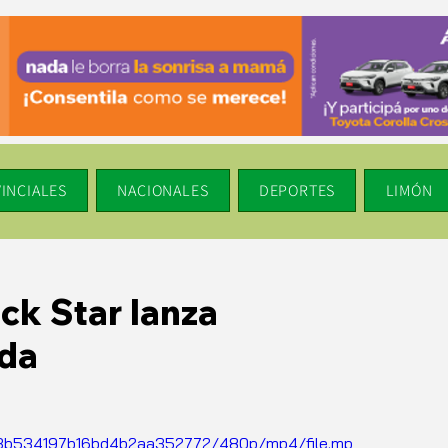
INCIALES
NACIONALES
DEPORTES
LIMÓN
ck Star lanza
da
cf63b534197b16bd4b2aa352772/480p/mp4/file.mp