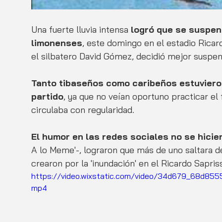
Una fuerte lluvia intensa 
logró que se suspen
limonenses
, este domingo en el estadio Ricar
el silbatero David Gómez, decidió mejor suspen
Tanto tibaseños como caribeños estuviero
partido
, ya que no veían oportuno practicar el
circulaba con regularidad.
El humor en las redes sociales no se hicie
A lo Meme'-, lograron que más de uno saltara de
crearon por la 'inundación' en el Ricardo Sapris
https://video.wixstatic.com/video/34d679_68d8
mp4