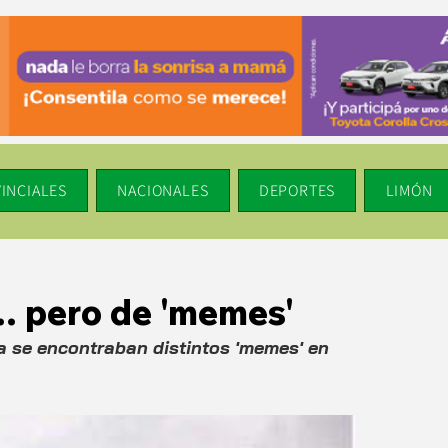
INCIALES
NACIONALES
DEPORTES
LIMÓN
... pero de 'memes'
a se encontraban distintos 'memes' en 