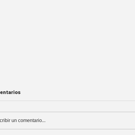
entarios
cribir un comentario...