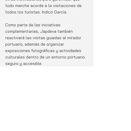
todo marche acorde a la visitaciones de 
todos los turistas. Indicó García.
Como parte de las iniciativas 
complementarias, Japdeva también 
reactivará las visitas guiadas al mirador 
portuario, además de organizar 
exposiciones fotográficas y actividades 
culturales dentro de un entorno portuario 
seguro y accesible.
La llegada constante de visitantes 
representa no solo un movimiento 
económico significativo, sino también una 
oportunidad para mostrar al mundo la 
riqueza natural, la identidad afrocaribeña y 
la hospitalidad que caracterizan a Limón.
“Quiero decir primeramente, a todos los 
limonenses que todos los turistas que nos 