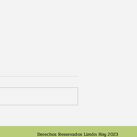
no búnker en
Dan fecha para inicio de
ón
obras de pasos a desnivel
en ruta 32
Derechos Reservados Limón Hoy 2023