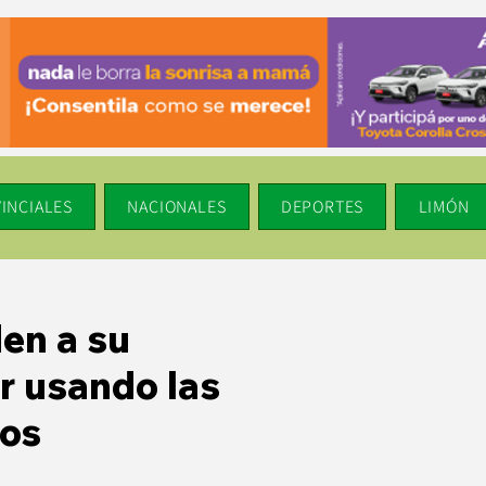
INCIALES
NACIONALES
DEPORTES
LIMÓN
den a su
r usando las
los