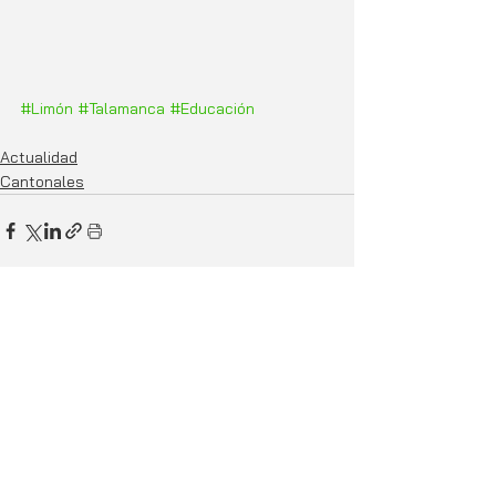
#Limón
#Talamanca
#Educación
Actualidad
Cantonales
Entradas relacionadas