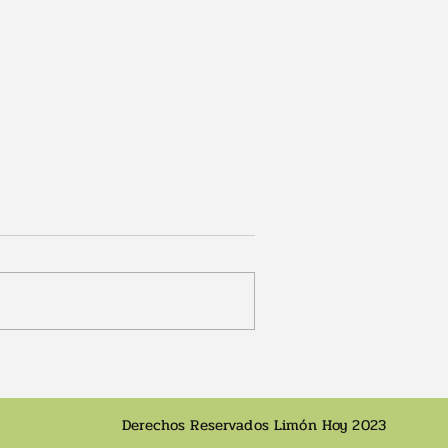
ata
Cuatro alcaldes de Limón
dejan los partidos que los
n el Caribe
llevaron al poder
Derechos Reservados Limón Hoy 2023