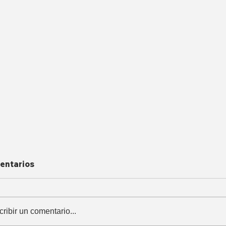
entarios
cribir un comentario...