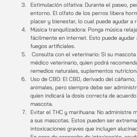
Estimulación olfativa: Durante el paseo, p
entorno. El olfato de los perros libera ho
placer y bienestar, lo cual puede ayudar a r
Música tranquilizadora: Ponga música rela
fácilmente en internet. Esto puede ayudar 
fuegos artificiales.
 Consulta con el veterinario: Si su mascota sufre de un miedo intenso, consulte con un 
médico veterinario, quien podrá recomenda
remedios naturales, suplementos nutricio
Uso de CBD: El CBD, derivado del cáñamo, p
animales, pero siempre debe ser administra
quien indicará la dosis correcta de acuerdo
mascota.
Evitar el THC y marihuana: No administre 
a sus mascotas. Estos pueden ser extrema
intoxicaciones graves que incluyen alucina
En caso de sospecha de intoxicación, acud