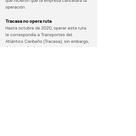
que hicieron que la empresa cancelara la 
operación.
Tracasa no opera ruta
Hasta octubre de 2020, operar esta ruta 
le correspondía a Transportes del 
Atlántico Caribeño (Tracasa); sin embargo, 
desde esa fecha, esta empresa también 
entregó la concesión al Estado. 
"Yo cedí esa ruta (al CTP), porque no la iba 
a seguir operando más, entonces el 
Estado convocó y Coottabus fue el que 
optó por seguir operando", mencionó 
Carlos López, gerente de Tracasa. 
Ahora será el CTP que deba entregar a 
otra empresa la concesión de esta ruta. 
Actualidad
Destacado