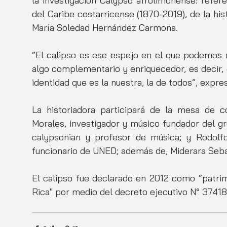
la investigación Calypso afrolimonense: refere
del Caribe costarricense (1870-2019), de la his
María Soledad Hernández Carmona. 
“El calipso es ese espejo en el que podemos 
algo complementario y enriquecedor, es decir, 
identidad que es la nuestra, la de todos”, expr
La historiadora participará de la mesa de 
Morales, investigador y músico fundador del g
calypsonian y profesor de música; y Rodolfo
funcionario de UNED; además de, Miderara Seba
El calipso fue declarado en 2012 como “patrim
Rica" por medio del decreto ejecutivo N° 37418