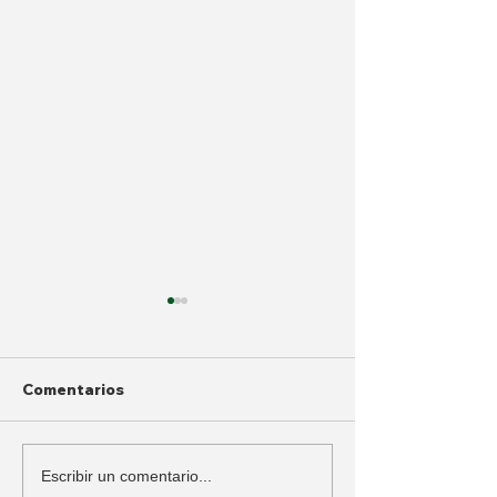
Comentarios
Policía intervino búnker
Dan fecha para
Escribir un comentario...