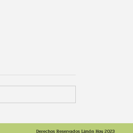
no búnker en
Dan fecha para inicio de
ón
obras de pasos a desnivel
en ruta 32
Derechos Reservados Limón Hoy 2023