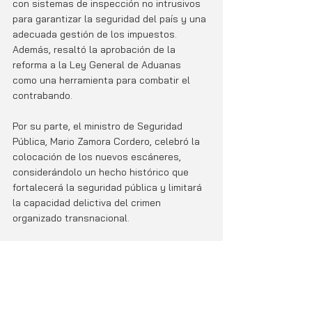
con sistemas de inspección no intrusivos 
para garantizar la seguridad del país y una 
adecuada gestión de los impuestos. 
Además, resaltó la aprobación de la 
reforma a la Ley General de Aduanas 
como una herramienta para combatir el 
contrabando.
Por su parte, el ministro de Seguridad 
Pública, Mario Zamora Cordero, celebró la 
colocación de los nuevos escáneres, 
considerándolo un hecho histórico que 
fortalecerá la seguridad pública y limitará 
la capacidad delictiva del crimen 
organizado transnacional.
La Operación Soberanía continuará 
implementando más escáneres y 
reforzando la seguridad en los puertos de 
Caldera y Limón, administrado por 
Japdeva, así como en los pasos 