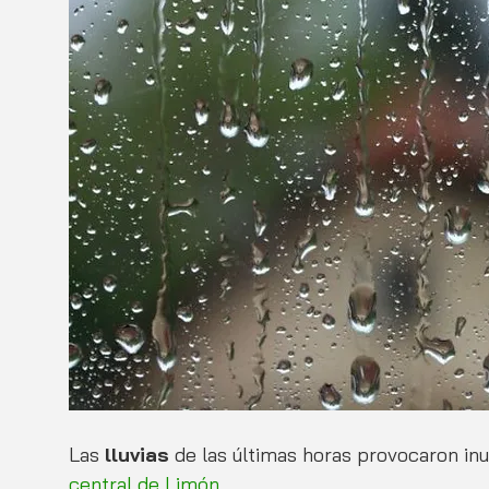
Las 
lluvias
 de las últimas horas provocaron inu
central de Limón.