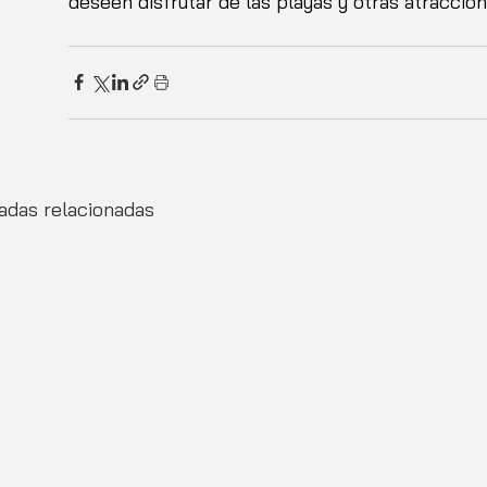
deseen disfrutar de las playas y otras atraccio
adas relacionadas