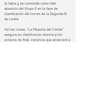
la tabla y se consolida como líder 
absoluto del Grupo E en la fase de 
clasificación del torneo de la Segunda B 
de Linafa.
Así las cosas, “La Máquina del Caribe” 
asegura su clasificación directa a los 
octavos de final, instancia que arrancará a 
partir de la segunda semana de abril. 
Limón United iniciará esa serie en 
condición de visitante ante un rival aún 
por definir, y cerrará en casa, nuevamente 
en el Estadio Juan Gobán de Puerto Limón, 
donde buscará seguir avanzando con el 
respaldo de su gente.
Una victoria trabajada, con carácter y 
buen fútbol, que confirma a Limón United 
como un serio contendiente en la lucha 
por el ascenso.