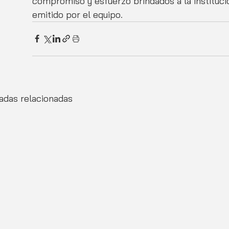
compromiso y esfuerzo brindados a la instituci
emitido por el equipo.
adas relacionadas