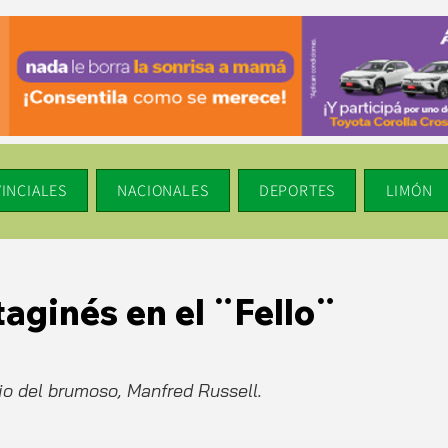
INCIALES
NACIONALES
DEPORTES
LIMÓN
aginés en el ¨Fello¨
o del brumoso, Manfred Russell. 