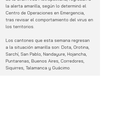
la alerta amarilla, según lo determinó el 
Centro de Operaciones en Emergencia, 
tras revisar el comportamiento del virus en 
los territorios.
Los cantones que esta semana regresan 
a la situación amarilla son: Dota, Orotina, 
Sarchí, San Pablo, Nandayure, Hojancha, 
Puntarenas, Buenos Aires, Corredores, 
Siquirres, Talamanca y Guácimo.  
La CNE reitera que, aunque se esté en 
condición amarilla en el cantón, no se 
deben relajar las medidas sanitarias, pues 
mientras existe el riesgo de contagio de 
coronavirus se tienen que cumplir todos 
los protocolos preventivos: uso de 
mascarilla, mantenerse en burbuja, no 
tocarse la cara, lavado de manos y la 
distancia física de 1,8 metros con otras 