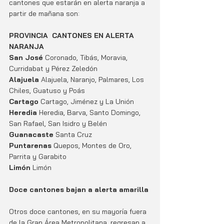
cantones que estarán en alerta naranja a 
partir de mañana son:
PROVINCIA
CANTONES EN ALERTA 
NARANJA
San José 
Coronado, Tibás, Moravia, 
Curridabat y Pérez Zeledón  
Alajuela 
Alajuela, Naranjo, Palmares, Los 
Chiles, Guatuso y Poás 
Cartago 
Cartago, Jiménez y La Unión 
Heredia 
Heredia, Barva, Santo Domingo, 
San Rafael, San Isidro y Belén 
Guanacaste 
Santa Cruz 
Puntarenas 
Quepos, Montes de Oro, 
Parrita y Garabito
Limón 
Limón
Doce cantones bajan a alerta amarilla
Otros doce cantones, en su mayoría fuera 
de la Gran Área Metropolitana, regresan a 