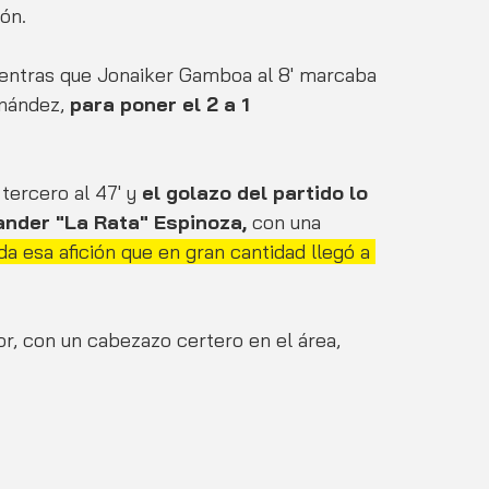
ón. 
ientras que Jonaiker Gamboa al 8' marcaba 
nández, 
para poner el 2 a 1 
tercero al 47' y
 el golazo del partido lo 
xander "La Rata" Espinoza,
 con una 
da esa afición que en gran cantidad llegó a 
r, con un cabezazo certero en el área, 