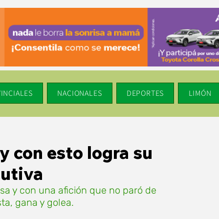
INCIALES
NACIONALES
DEPORTES
LIMÓN
y con esto logra su
cutiva
sa y con una afición que no paró de 
a, gana y golea. 