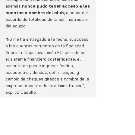
además 
nunca pudo tener acceso a las 
cuentas a nombre del club, 
a pesar del 
acuerdo de totalidad de la administración 
del equipo.
"No me ha entregado a la fecha, el acceso 
a las cuentas corrientes de la Sociedad 
Anónima  Deportiva Limón FC, por ello en 
el sistema financiero costarricense, el 
suscrito no puede ingresar fondos, 
acceder a dividendos, definir pagos, y 
cambio de cheques girados a nombre de la 
empresa producto de mi administración", 
explicó Castillo.
En medio de la denuncia de Castillo contra 
Carlos Pascal por su separación de Limón 
FC; el empresario limonense confirma 
tener avanzadas negociaciones para 
vender el equipo a un grupo 