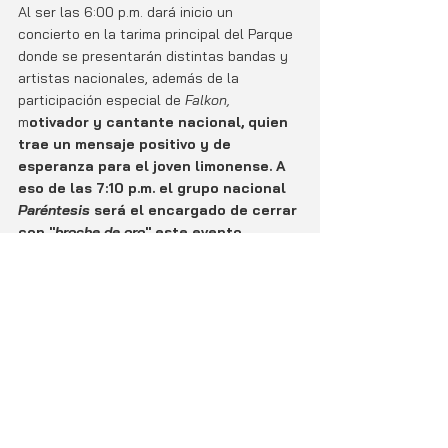
Al ser las 6:00 p.m. dará inicio un 
concierto en la tarima principal del Parque 
donde se presentarán distintas bandas y 
artistas nacionales, además de la 
participación especial de 
Falkon, 
m
otivador y cantante nacional, quien 
trae un mensaje positivo y de 
esperanza para el joven limonense. A 
eso de las 7:10 p.m. el grupo nacional 
Paréntesis
 será el encargado de cerrar 
con "
broche de oro
" este evento 
organizado con el fin de llegar al 
corazón de toda una juventud que 
lucha por ser diferente y poner en 
grande su amada Provincia.