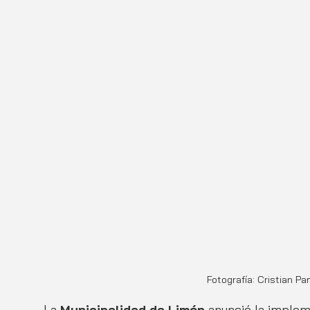
Fotografía: Cristian P
La 
Municipalidad de Limón
 anunció la implem