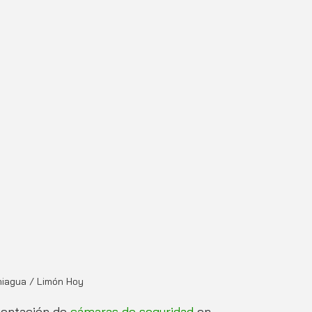
aniagua / Limón Hoy
entación de 
cámaras de seguridad
 en 