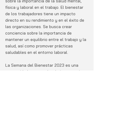
sobre la importancia de la salud mental, 
física y laboral en el trabajo. El bienestar 
de los trabajadores tiene un impacto 
directo en su rendimiento y en el éxito de 
las organizaciones. Se busca crear 
conciencia sobre la importancia de 
mantener un equilibrio entre el trabajo y la 
salud, así como promover prácticas 
saludables en el entorno laboral.
La Semana del Bienestar 2023 es una 
oportunidad para resaltar la importancia 
de "Tu salud es mi salud" y fomentar la 
creación de entornos laborales saludables 
y seguros para todos los trabajadores.
Noticias