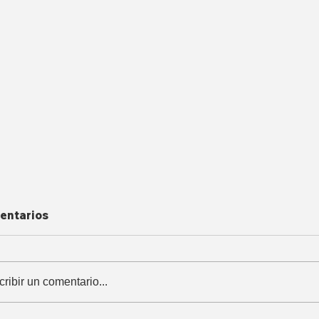
entarios
cribir un comentario...