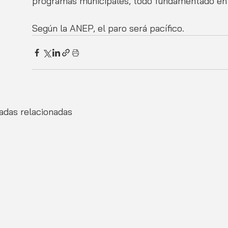
programas municipales, todo fundamentado en 
Según la ANEP, el paro será pacífico.
adas relacionadas