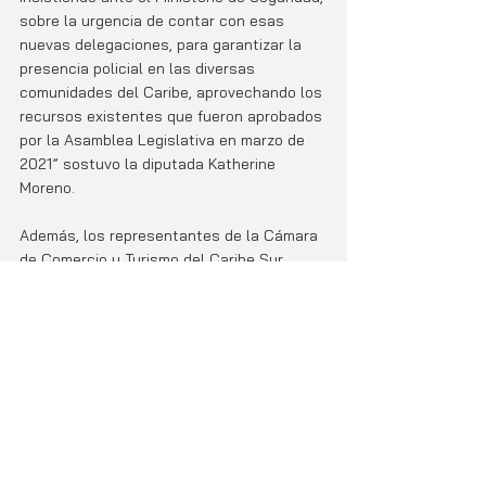
sobre la urgencia de contar con esas 
nuevas delegaciones, para garantizar la 
presencia policial en las diversas 
comunidades del Caribe, aprovechando los 
recursos existentes que fueron aprobados 
por la Asamblea Legislativa en marzo de 
2021” sostuvo la diputada Katherine 
Moreno. 
Además, los representantes de la Cámara 
de Comercio y Turismo del Caribe Sur 
solicitaron mayor presencia en Cahuita, 
Puerto Viejo y Manzanillo de cara a la 
Semana Santa, para evitar incidentes con 
los turistas.
En Portada