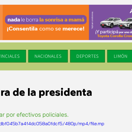
INCIALES
NACIONALES
DEPORTES
LIMÓN
ra de la presidenta
r por efectivos policiales.
61ddbf045b7a4f4dc058a0fdcf5/480p/mp4/file.mp