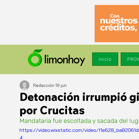
Inicio
PROV
Redacción
19 jun
Detonación irrumpió gi
por Crucitas
Mandataria fue escoltada y sacada del luga
https://video.wixstatic.com/video/f1e628_ba820
4