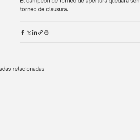
El campeón de torneo de apertura quedara sem
torneo de clausura. 
adas relacionadas