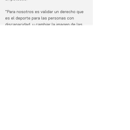
“Para nosotros es validar un derecho que 
es el deporte para las personas con 
discapacidad, y cambiar la imagen de las 
personas con discapacidad después de un 
evento tan traumático como un accidente 
de tránsito” comentó Fernández.  
El futbol de amputados tiene como reglas 
que los jugadores tengan alguna 
amputación de alguna extremidad inferior, 
y juegue en muletas con 3 puntos de 
apoyo, y el arquero tenga amputado una 
extremidad inferior.
Noticias
Entradas relacionadas