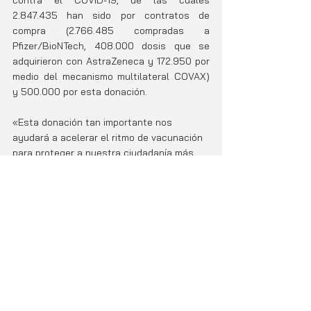
2.847.435 han sido por contratos de 
compra (2.766.485 compradas a 
Pfizer/BioNTech, 408.000 dosis que se 
adquirieron con AstraZeneca y 172.950 por 
medio del mecanismo multilateral COVAX) 
y 500.000 por esta donación.
«Esta donación tan importante nos 
ayudará a acelerar el ritmo de vacunación 
para proteger a nuestra ciudadanía más 
rápidamente», comentó el presidente 
ejecutivo de la CCSS, Román Macaya.