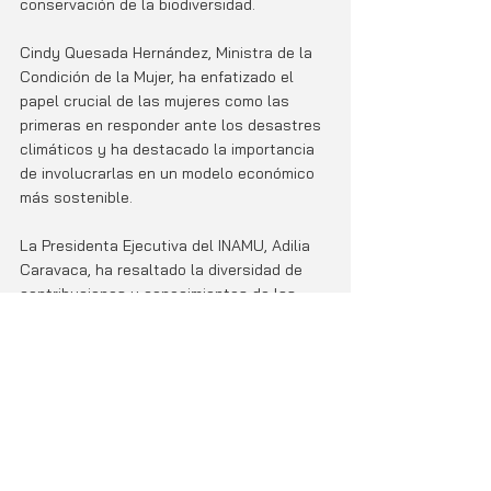
conservación de la biodiversidad.
Cindy Quesada Hernández, Ministra de la 
Condición de la Mujer, ha enfatizado el 
papel crucial de las mujeres como las 
primeras en responder ante los desastres 
climáticos y ha destacado la importancia 
de involucrarlas en un modelo económico 
más sostenible.
La Presidenta Ejecutiva del INAMU, Adilia 
Caravaca, ha resaltado la diversidad de 
contribuciones y conocimientos de las 
mujeres en la conservación y regeneración 
de la biodiversidad, destacando la 
importancia de las consultas realizadas 
en las seis regiones del país para 
enriquecer el plan.
Destacado