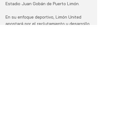
Estadio Juan Gobán de Puerto Limón.
En su enfoque deportivo, Limón United 
apostará por el reclutamiento y desarrollo 
de talento joven en toda la provincia, 
reafirmando su compromiso con la 
formación integral y el crecimiento de la 
juventud limonense.
Limón United nace con la firme convicción 
de devolverle a Limón el orgullo 
futbolístico que lo ha caracterizado y de 
construir, junto con su gente, una nueva 
etapa para el deporte del Caribe 
costarricense.
Entradas relacionadas