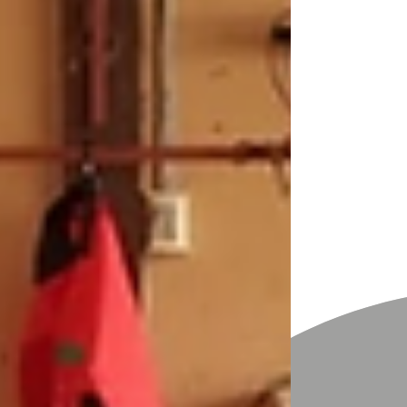
Trama
RECOMENDADO
DESTACADO
TITULAR
ULTIMAS
LIMÓN
VOTA
LIMÓN VOTA 2
PORTADA
ABAJO
PORTADA A2
LIMÓN
PORTADA
ENTRADA
LIMÓN
ENTRADA LIMON
2
CANTONALES 1
CANTONALES
2
CANTONALES 3
DEPORTES
3
DEPORTES 1
DEPORTES 2
MAS
PAIS
Limón Hoy
Close
Comunidades limonenses
beneficiadas por uso de terrenos
prioritarios
Udhei Leitón
3 sept 2023
1 min de lectura