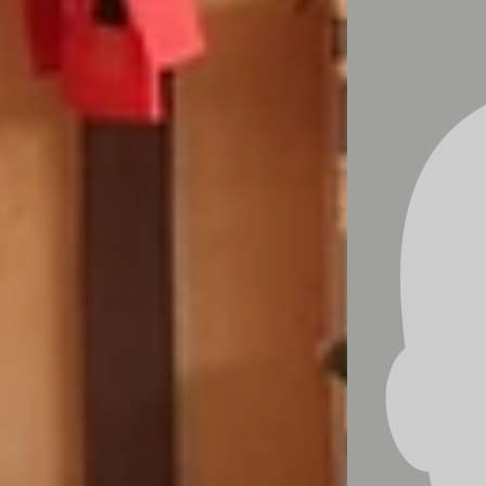
Las comunidades beneficiadas son Barra
Parismina, Barra de Colorado y Limón centro.
A través de estos acuerdos, un total de 104
niñas y niños de entre 1 y 7 años serán
beneficiados con la modalidad de Atención y
Protección Cotidiana ofrecida por los tres CEN-
CINAI. Esto asegura que recibirán los cuidados
y servicios necesarios para su desarrollo físico,
emocional y psicológico.
La Junta de Administración Portuaria y de
Desarrollo Económico de la Vertiente Atlántica
(JAPDEVA) y el Centro de Cuidado y
Desarrollo Infantil (CEN-CINAI) han firmado
tres importantes convenios que permitirán el uso
de terrenos en lugares prioritarios en la