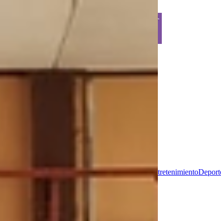
top of page
Inicio
PROVINCIALES
NACIONALES
DEPORTES
LIMÓN
MATINA
Entrada
Limón
Hoy
Actualidad
Tromba
Internacional
País
Entretenimiento
Deport
Portada
En Limón
MÁS
Banco
Popular
Titular Tromba
Portada
Fuerza
MÁSTromba
Opinión
MÁS
DEPORTES
Cantonales
Destacado
Noticias
Entretenimiento
Pura