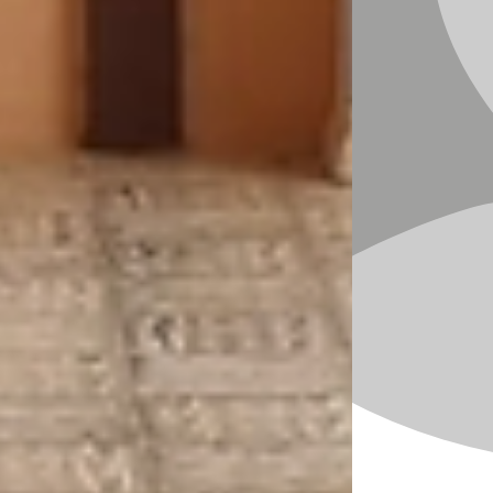
provincia de Limón.
Estos convenios también brindarán beneficios a
127 personas usuarias, quienes recibirán
entregas de comidas para garantizar una
alimentación adecuada. Asimismo, se atenderá a
489 clientes y beneficiarias a través de la
estrategia extramuros, la cual incluye
actividades educativas para madres, padres y
encargados, distribución de leche en polvo y la
Distribución de Alimentos a Familias (DAF).
Además de fortalecer la labor del CEN-CINAI
en Limón, refuerzan el compromiso de
JAPDEVA en contribuir al desarrollo
económico y social de la región. Ambas
instituciones han demostrado su compromiso y
colaboración para llevar servicios de calidad a
las comunidades y garantizar el bienestar de la
población infantil.
Noticias