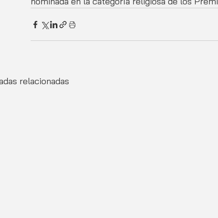
nominada en la categoría religiosa de los Pre
adas relacionadas