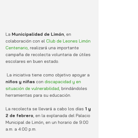
La 
Municipalidad de Limón
, en 
colaboración con el
 Club de Leones Limón 
Centenario, 
realizará una importante 
campaña de recolecta voluntaria de útiles 
escolares en buen estado.
 La iniciativa tiene como objetivo apoyar a
niños y niñas
 con 
discapacidad y en 
situación de vulnerabilidad,
 brindándoles 
herramientas para su educación.
La recolecta se llev
ará a cabo los días
 1 y 
2 de febrero
, en la explanada de
l Palacio 
Municipal de Limón, en un horario de 9:00 
a.m. a 4:00 p.m. 