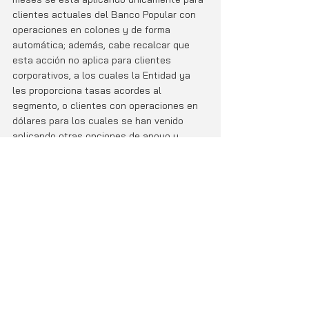
clientes actuales del Banco Popular con 
operaciones en colones y de forma 
automática; además, cabe recalcar que 
esta acción no aplica para clientes 
corporativos, a los cuales la Entidad ya 
les proporciona tasas acordes al 
segmento, o clientes con operaciones en 
dólares para los cuales se han venido 
aplicando otras opciones de apoyo y 
considerando además la tendencia a la 
baja que ha presentado el valor de dicha 
moneda. 
El Banco Popular recuerda siempre tener 
muy presente también el tema de la 
seguridad, por lo que, respecto de esta 
medida y su aplicación inmediata, la 
Institución no estará llamando ni 
solicitando información adicional alguna a 
sus clientes.