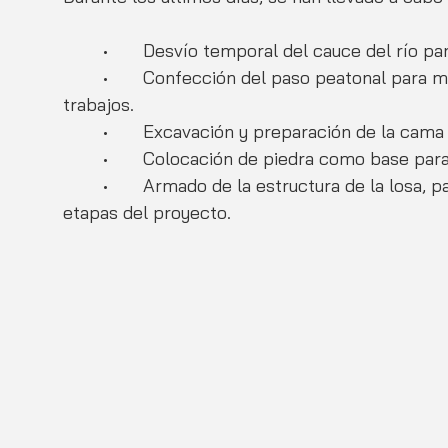
	•	Desvío temporal del cauce del río par
	•	Confección del paso peatonal para mantener el tránsito seguro durante los 
trabajos.
	•	Excavación y preparación de la cama
	•	Colocación de piedra como base para 
	•	Armado de la estructura de la losa, paso previo para continuar con las siguientes 
etapas del proyecto.