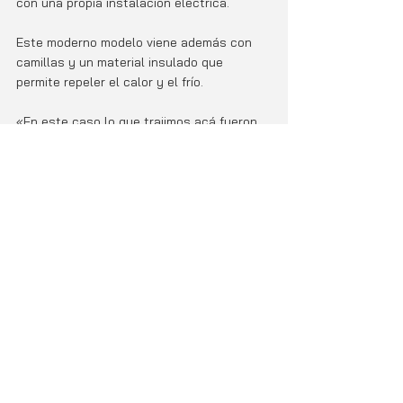
con una propia instalación electrica.
Este moderno modelo viene además con 
camillas y un material insulado que 
permite repeler el calor y el frío. 
«En este caso lo que trajimos acá fueron 
10 camillas para uso de pacientes. Puede 
ser utilizado como centro de operaciones 
o como puesto de enfermería», mencionó 
Kenneth Flores, capacitador del CAED.
El montaje del hospital campaña estuvo a 
cargo de 10 brigadistas pertenecientes al 
Tony Facio, quienes pasaron por un 
proceso de capacitación para poder 
instalar la unidad. 
Actualidad
En Portada