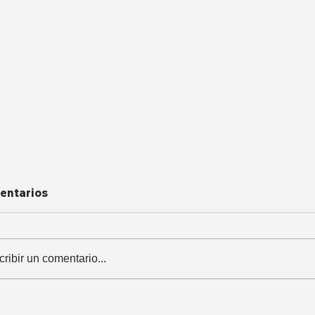
entarios
cribir un comentario...
0 mil limonenses se
¡Precaución! Ol