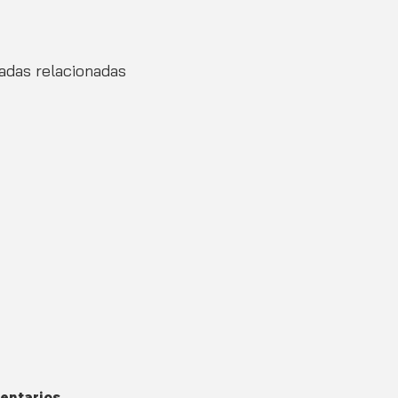
adas relacionadas
entarios