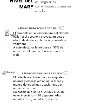
NIVEL DEL
en riesgo a las
MAR?
comunidades costeras del
mundo.
El aumento en la temperatura del planeta,
calienta el océano y provoca en este el
efecto de dilatación térmica (aumenta su
volumen).
A este efecto se le atribuye el 50% del
aumento del mar en el último cuarto de
siglo.
El calentamiento derrite los casquetes
polares y estos inyectan agua dulce y
menos densa al mar, ocasionando un
aumento de nivel.
Se estima que entre el 2006 y el 2015,
estos inyectaron 430 gigatoneladas
anuales de agua dulce al océano.